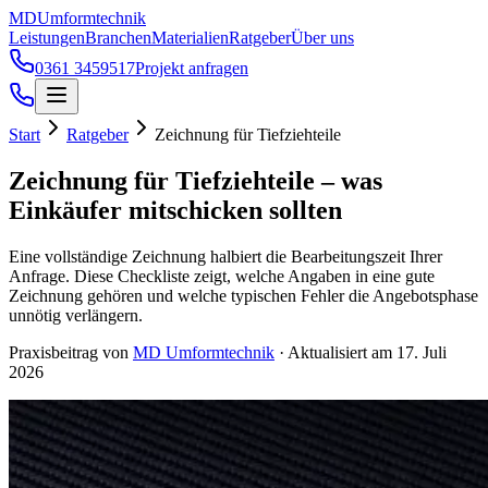
Zum Hauptinhalt springen
MD
Umformtechnik
Leistungen
Branchen
Materialien
Ratgeber
Über uns
0361 3459517
Projekt anfragen
Start
Ratgeber
Zeichnung für Tiefziehteile
Zeichnung für Tiefziehteile – was
Einkäufer mitschicken sollten
Eine vollständige Zeichnung halbiert die Bearbeitungszeit Ihrer
Anfrage. Diese Checkliste zeigt, welche Angaben in eine gute
Zeichnung gehören und welche typischen Fehler die Angebotsphase
unnötig verlängern.
Praxisbeitrag von
MD Umformtechnik
·
Aktualisiert am
17. Juli
2026