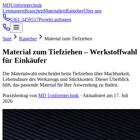
Zum Hauptinhalt springen
MD
Umformtechnik
Leistungen
Branchen
Materialien
Ratgeber
Über uns
0361 3459517
Projekt anfragen
Start
Ratgeber
Material zum Tiefziehen
Material zum Tiefziehen – Werkstoffwahl
für Einkäufer
Die Materialwahl entscheidet beim Tiefziehen über Machbarkeit,
Lebensdauer des Werkzeugs und Stückkosten. Dieser Überblick
hilft, das passende Material für Ihre Anwendung zu finden.
Praxisbeitrag von
MD Umformtechnik
·
Aktualisiert am
17. Juli
2026