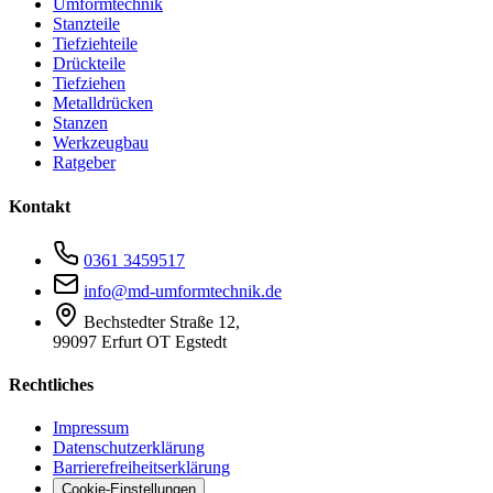
Umformtechnik
Stanzteile
Tiefziehteile
Drückteile
Tiefziehen
Metalldrücken
Stanzen
Werkzeugbau
Ratgeber
Kontakt
0361 3459517
info@md-umformtechnik.de
Bechstedter Straße 12,
99097 Erfurt OT Egstedt
Rechtliches
Impressum
Datenschutzerklärung
Barrierefreiheitserklärung
Cookie-Einstellungen