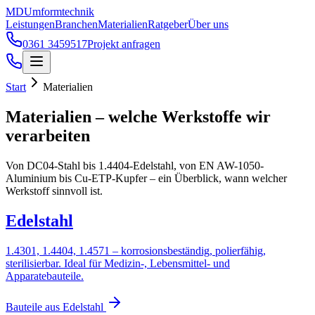
Zum Hauptinhalt springen
MD
Umformtechnik
Leistungen
Branchen
Materialien
Ratgeber
Über uns
0361 3459517
Projekt anfragen
Start
Materialien
Materialien – welche Werkstoffe wir
verarbeiten
Von DC04-Stahl bis 1.4404-Edelstahl, von EN AW-1050-
Aluminium bis Cu-ETP-Kupfer – ein Überblick, wann welcher
Werkstoff sinnvoll ist.
Edelstahl
1.4301, 1.4404, 1.4571 – korrosionsbeständig, polierfähig,
sterilisierbar. Ideal für Medizin-, Lebensmittel- und
Apparatebauteile.
Bauteile aus
Edelstahl