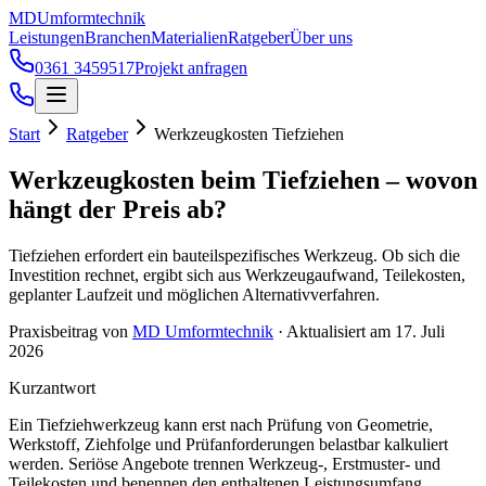
Zum Hauptinhalt springen
MD
Umformtechnik
Leistungen
Branchen
Materialien
Ratgeber
Über uns
0361 3459517
Projekt anfragen
Start
Ratgeber
Werkzeugkosten Tiefziehen
Werkzeugkosten beim Tiefziehen – wovon
hängt der Preis ab?
Tiefziehen erfordert ein bauteilspezifisches Werkzeug. Ob sich die
Investition rechnet, ergibt sich aus Werkzeugaufwand, Teilekosten,
geplanter Laufzeit und möglichen Alternativverfahren.
Praxisbeitrag von
MD Umformtechnik
·
Aktualisiert am
17. Juli
2026
Kurzantwort
Ein Tiefziehwerkzeug kann erst nach Prüfung von Geometrie,
Werkstoff, Ziehfolge und Prüfanforderungen belastbar kalkuliert
werden. Seriöse Angebote trennen Werkzeug-, Erstmuster- und
Teilekosten und benennen den enthaltenen Leistungsumfang.